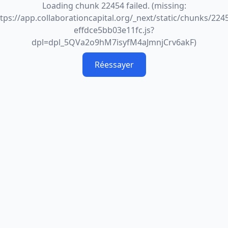
Loading chunk 22454 failed. (missing:
tps://app.collaborationcapital.org/_next/static/chunks/224
effdce5bb03e11fc.js?
dpl=dpl_5QVa2o9hM7isyfM4aJmnjCrv6akF)
Réessayer